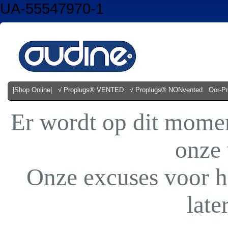
UA-55547970-1
|Shop Online|
√ Proplugs® VENTED
√ Proplugs® NONvented
Oor-P
Er wordt op dit mome
onze
Onze excuses voor h
late